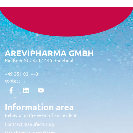
AREVIPHARMA GMBH
Meißner Str. 35 01445 Radebeul,
+49 351 8314-0
contact →
Information area
Behavior in the event of an incident
Contract manufacturing
List of active ingredients