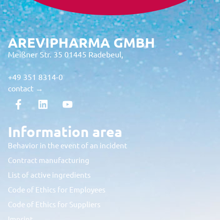
AREVIPHARMA GMBH
Meißner Str. 35 01445 Radebeul,
+49 351 8314-0
contact →
Information area
Behavior in the event of an incident
Contract manufacturing
List of active ingredients
Code of Ethics for Employees
Code of Ethics for Suppliers
Imprint