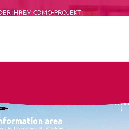
DER IHREM CDMO-PROJEKT.
nformation area
havior in the event of an incident