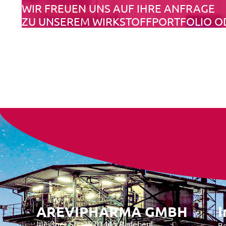
WIR FREUEN UNS AUF IHRE ANFRAGE
ZU UNSEREM WIRKSTOFFPORTFOLIO O
AREVIPHARMA GMBH
I
Meißner Str. 35 01445 Radebeul,
Be