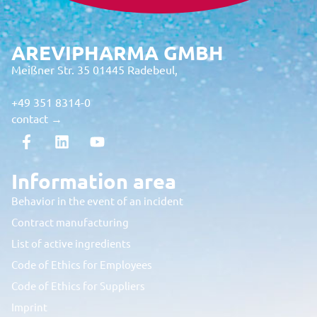
AREVIPHARMA GMBH
Meißner Str. 35 01445 Radebeul,
+49 351 8314-0
contact →
Information area
Behavior in the event of an incident
Contract manufacturing
List of active ingredients
Code of Ethics for Employees
Code of Ethics for Suppliers
Imprint